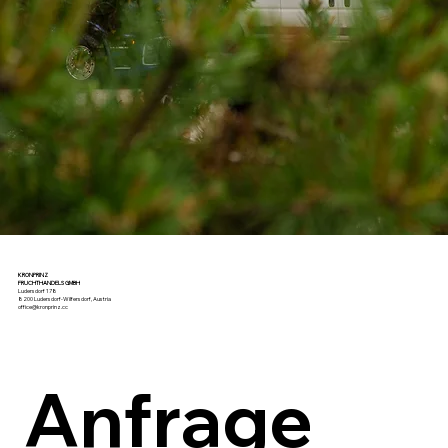
KRONPRINZ
FRUCHTHANDELS GMBH
Ludersdorf 178
8200 Ludersdorf-Wilfersdorf, Austria
office@kronprinz.cc
Anfrage 