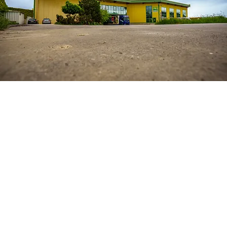
Kronprinz Fruchthandels GmbH
Ludersdorf 178
8200 Ludersdorf-Wilfersdorf, Austria
office@kronprinz.cc
Impressum
Home
Datenschutz